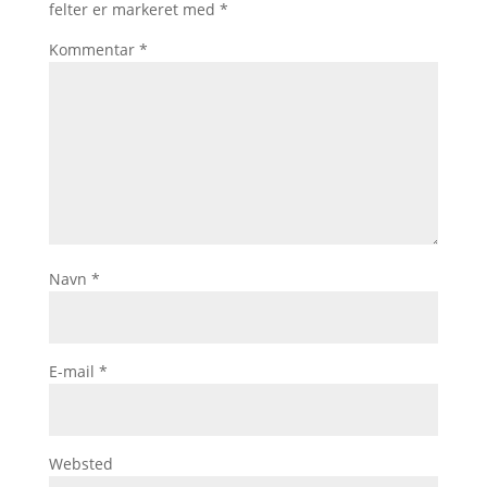
felter er markeret med
*
Kommentar
*
Navn
*
E-mail
*
Websted