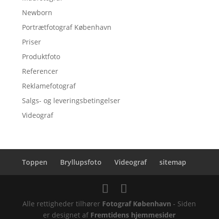
Newborn
Portrætfotograf København
Priser
Produktfoto
Referencer
Reklamefotograf
Salgs- og leveringsbetingelser
Videograf
Toppen
Bryllupsfoto
Videograf
sitemap
Alle rettigheder tilhører
Fotograf København
- Siden
er designet af
Fremtidens hjemmesider