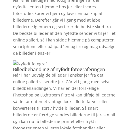
Når vi er færdige med fotograferingen af den
nyfødte, enten hjemme hos jer eller i vores
fotostudio, kører vi hjem og laver en backup af
billederne. Derefter går vi i gang med at løbe
billederne igennem og sorterer de bedste skud fra.
De bedste billeder af den nyfødte sender vi til jer i et
online galleri, så i kan sidde hjemme på computeren,
smartphone eller på ipad´en og i ro og mag udvælge
de billeder i ønsker.
Billedbehandling af nyfødt fotograferingen
Når i har udvalg de billeder i ønsker jer fra det
online galleri vi sendte jer. Går vi i gang med selve
billedbehandlingen. Vi har en del forskellige
Photoshop og Lightroom filtre vi kan tilføje billederne
så de får enten et vintage look, i flotte farver eller
konverteres til sort / hvide billeder. Så snart
billederne er færdige sendes billederne til jeres mail
og i kan nu få billederne printet eller trykt i
fotobøger enten vi jeres lokale fotohandler eller