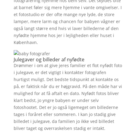
fotografering hjemme hos dem selv. Det skyldes ofte
at barnet føler sig mere hjemme i vante omgivelser. I
et fotostudio er der ofte mange nye lyde, de store
lamper, mere larm og chancen for babyen vågner er
også langt større end hvis vi laver billederne af den
nyfødte hjemme hos jer i lejligheden eller huset i
København.
Julegaver og billeder af nyfødte
Drømmer i om at give jeres familier et flot nyfødt foto
i julegave, er det vigtigt i kontakter fotografen
hurtigst muligt. Det bedste tidspunkt at kontakte os
på, er faktisk når du er højgravid. På den måde har vi
mulighed for at få aftalt en dato. Nyfødt fotos bliver
klart bedst, jo yngre babyen er under selv
fotoshootet. Det er jo også ligemeget om billederne
tages i foråret eller sommeren. I kan jo stadig give
billedet i julegave, da familien jo ikke ved billedet
bliver taget og overraskelsen stadig er intakt.