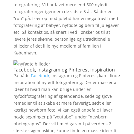
fotografering. Vi har lavet mere end 500 nyfødt
fotograferinger igennem de sidste 5 år. Så der er
”run” på. Især op mod juletid har vi mega travlt med
fotografering af babyer, nyfødte og børn til julegaver
etc. Så kontakt os, så snart i ved i ønsker os til at
levere jeres skønne, personlige og utraditionelle
billeder af det lille nye medlem af familien i
København.
Facebook, Instagram og Pinterest inspiration
På både
Facebook
, Instagram og Pinterest, kan i finde
inspiration til nyfødt fotografering. Der er masser af
ideer til hvad man kan bruge under en
nyfødtfotografering af spændende, søde og sjove
remedier til at skabe et mere farverigt, sødt eller
kærligt newborn foto. Vi kan også anbefale i laver
nogle søgninger på ”youtube”, under ”newborn
photography”. Der vil i med garanti på verdens 2
største søgemaskine, kunne finde en masse ideer til