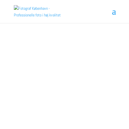
Fotograf København
Portrætfotograf København & freelance
fotograf
Professionel prisvindende fotograf København. Portrætfotograf til
portrætbilleder og erhvervsbilleder. Kvalitetsbevidst fotograf med
stor forståelse og erfaring med online markedsføring og SoMe
kampagner. Professionel fotograf i København, portrætfotograf,
børnefoto, familiefotografi, firmafotos, bryllupsfoto, reklamebilleder,
gravide og m.m