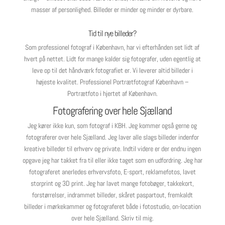
masser af personlighed. Billeder er minder og minder er dyrbare.
Tid til nye billeder?
Som professionel fotograf i København, har vi efterhånden set lidt af
hvert på nettet. Lidt for mange kalder sig fotografer, uden egentlig at
leve op til det håndværk fotografiet er. Vi leverer altid billeder i
højeste kvalitet. Professionel Portrætfotograf København –
Portrætfoto i hjertet af København.
Fotografering over hele Sjælland
Jeg kører ikke kun, som fotograf i KBH. Jeg kommer også gerne og
fotograferer over hele Sjælland. Jeg laver alle slags billeder indenfor
kreative billeder til erhverv og private. Indtil videre er der endnu ingen
opgave jeg har takket fra til eller ikke taget som en udfordring. Jeg har
fotograferet anerledes erhvervsfoto, E-sport, reklamefotos, lavet
storprint og 3D print. Jeg har lavet mange fotobøger, takkekort,
forstørrelser, indrammet billeder, skåret paspartout, fremkaldt
billeder i mørkekammer og fotograferet både i fotostudio, on-location
over hele Sjælland. Skriv til mig.