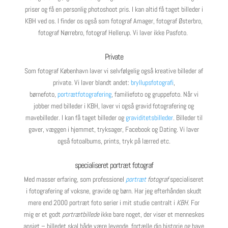
priser og få en personlig photoshoot pris. I kan altid få taget billeder i
KBH ved os. I finder os også som fotograf Amager, fotograf Østerbro,
fotograf Nørrebro, fotograf Hellerup. Vi laver ikke Pasfoto.
Private
Som fotograf København laver vi selvfølgelig også kreative billeder af
private. Vi laver blandt andet:
bryllupsfotografi
,
børnefoto,
portrætfotografering
, familiefoto og gruppefoto. Når vi
jobber med billeder i KBH, laver vi også gravid fotografering og
mavebilleder. I kan få taget billeder og
graviditetsbilleder
. Billeder til
gaver, væggen i hjemmet, tryksager, Facebook og Dating. Vi laver
også fotoalbums, prints, tryk på lærred etc.
specialiseret portræt fotograf
Med masser erfaring, som professionel
portræt
fotograf
specialiseret
i fotografering af voksne, gravide og børn. Har jeg efterhånden skudt
mere end 2000 portræt foto serier i mit studie centralt i
KBH
. For
mig er et godt
portrætbillede
ikke bare noget, der viser et menneskes
ansigt – billedet skal både være levende, fortælle din historie og have