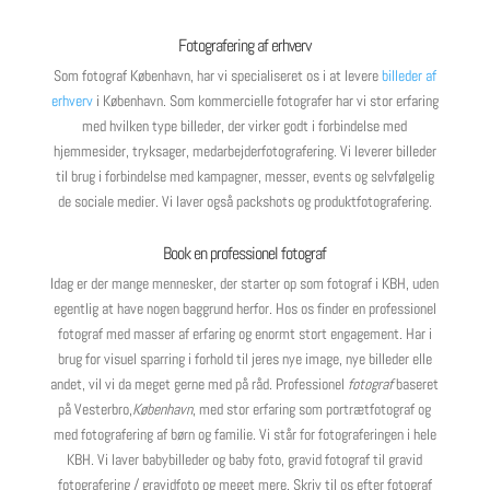
Fotografering af erhverv
Som fotograf København, har vi specialiseret os i at levere
billeder af
erhverv
i København. Som kommercielle fotografer har vi stor erfaring
med hvilken type billeder, der virker godt i forbindelse med
hjemmesider, tryksager, medarbejderfotografering. Vi leverer billeder
til brug i forbindelse med kampagner, messer, events og selvfølgelig
de sociale medier. Vi laver også packshots og produktfotografering.
Book en professionel fotograf
Idag er der mange mennesker, der starter op som fotograf i KBH, uden
egentlig at have nogen baggrund herfor. Hos os finder en professionel
fotograf med masser af erfaring og enormt stort engagement. Har i
brug for visuel sparring i forhold til jeres nye image, nye billeder elle
andet, vil vi da meget gerne med på råd.
Professionel
fotograf
baseret
på Vesterbro,
København
, med stor erfaring som portrætfotograf og
med fotografering af børn og familie. Vi står for fotograferingen i hele
KBH. Vi laver babybilleder og baby foto, gravid fotograf til gravid
fotografering / gravidfoto og meget mere. Skriv til os efter fotograf