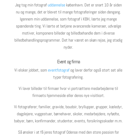
Jeg tog min fotograf
uddannelse
københavn. Det er snart 10 år siden
nu og mange, det er blevet til mange fotograferinger siden dengang.
Igennem min uddannelse, som fotograf i KBH, lærte jeg mange
spændende ting. Vi lærte
at betjene avancerede kameraer, udvælge
motiver, komponere billeder og billedbehandle dem i diverse
billedbehandlingsprogrammer. Det har været en skøn rejse, jeg stadig
nyder.
Event og firma
Vi elsker jobbet, som
eventfotograf
og laver derfor også stort set alle
typer fotografering.
Vi laver billeder til firmaer hvor vi portrættere medarbejderne til
firmaets hjemmeside eller deres nye visitkort.
Vi fotograferer; familier, gravide, boudoir, bryllupper, grupper, kæledyr,
dagplejere, vuggestuer, børnehaver, skoler, medarbejdere, nyfødte,
babyer, børn, konfirmander, studenter, events, forsikringsskader m.m.
Så ønsker i at få jeres fotograf Odense med den store passion for