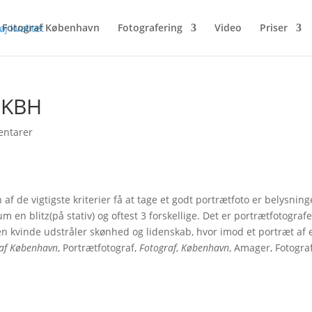
Fotograf København
Fotografering
Video
Priser
i KBH
ntarer
af de vigtigste kriterier få at tage et godt portrætfoto er belysning
en blitz(på stativ) og oftest 3 forskellige. Det er portrætfotograf
f en kvinde udstråler skønhed og lidenskab, hvor imod et portræt af 
af København
, Portrætfotograf,
Fotograf
,
København
, Amager, Fotogra