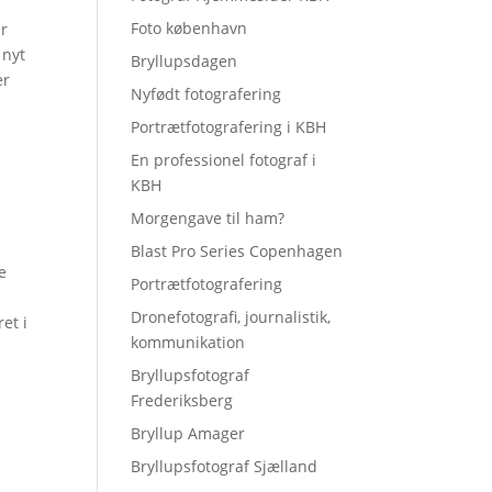
Foto københavn
er
 nyt
Bryllupsdagen
er
Nyfødt fotografering
Portrætfotografering i KBH
En professionel fotograf i
KBH
Morgengave til ham?
Blast Pro Series Copenhagen
e
Portrætfotografering
Dronefotografi, journalistik,
et i
kommunikation
Bryllupsfotograf
Frederiksberg
Bryllup Amager
Bryllupsfotograf Sjælland