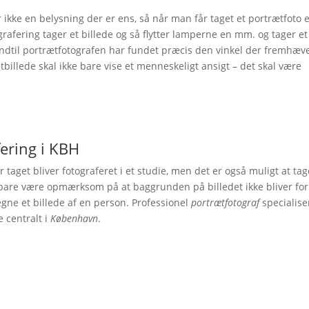
r ikke en belysning der er ens, så når man får taget et portrætfoto 
tografering tager et billede og så flytter lamperne en mm. og tager et
e indtil portrætfotografen har fundet præcis den vinkel der fremhæv
billede skal ikke bare vise et menneskeligt ansigt – det skal være
fering i KBH
 taget bliver fotograferet i et studie, men det er også muligt at tag
bare være opmærksom på at baggrunden på billedet ikke bliver for
gne et billede af en person. Professionel
portrætfotograf
specialiser
e centralt i
København
.