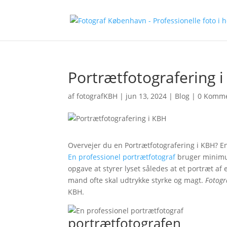
Portrætfotografering 
af
fotografKBH
|
jun 13, 2024
|
Blog
|
0 Komme
Overvejer du en Portrætfotografering i KBH? En 
En professionel portrætfotograf
bruger minimum 
opgave at styrer lyset således at et portræt a
mand ofte skal udtrykke styrke og magt.
Fotogr
KBH.
portrætfotografen