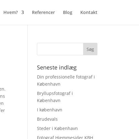
Hvem?
Referencer
Blog
Kontakt
Seneste indlæg
Din professionelle fotograf i
København
en.
Bryllupsfotograf i
ens
København
en
I københavn
fer
Brudevals
Steder i København
Fotograf Hjemmesider KBH