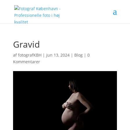
Gravid
af
fotografKBH
|
jun 13, 2024
|
Blog
|
0
Kommentarer