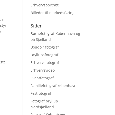
Erhvervsportræt
Billeder til markedsføring
 der
Sider
styr.
e
Børnefotograf København og
på Sjælland
Boudoir fotograf
Bryllupsfotograf
gste
Erhvervsfotograf
Erhvervsvideo
Eventfotograf
Familiefotograf københavn
Festfotograf
Fotograf bryllup
Nordsjælland
Fotograf København