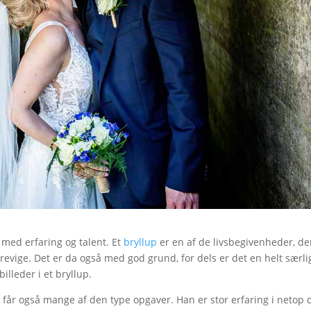
 med erfaring og talent. Et
bryllup
er en af de livsbegivenheder, de
 forevige. Det er da også med god grund, for dels er det en helt særli
illeder i et bryllup.
 får også mange af den type opgaver. Han er stor erfaring i netop