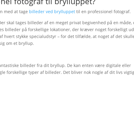
el fotograf til brylluppet?
ven med at tage
billeder ved brylluppet
til en professionel fotograf.
Der skal tages billeder af en meget privat begivenhed på en måde,
es billeder på forskellige lokationer, der kræver noget forskelligt ud
vert stykke specialudstyr – for det tilfælde, at noget af det skull
sig om et bryllup.
ntastiske billeder fra dit bryllup. De kan enten være digitale eller
 forskellige typer af billeder. Det bliver nok nogle af dit livs vigti