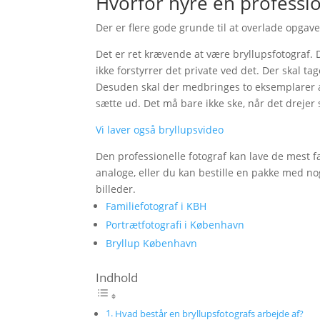
Hvorfor hyre en profession
Der er flere gode grunde til at overlade opga
Det er ret krævende at være bryllupsfotograf. 
ikke forstyrrer det private ved det. Der skal tag
Desuden skal der medbringes to eksemplarer af h
sætte ud. Det må bare ikke ske, når det drejer 
Vi laver også bryllupsvideo
Den professionelle fotograf kan lave de mest fa
analoge, eller du kan bestille en pakke med nogle
billeder.
Familiefotograf i KBH
Portrætfotografi i København
Bryllup København
Indhold
Hvad består en bryllupsfotografs arbejde af?