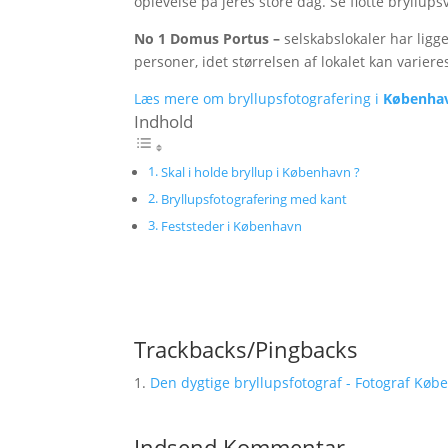
oplevelse på jeres store dag. Se flotte bryllup
No 1 Domus Portus –
selskabslokaler har ligge
personer, idet størrelsen af lokalet kan variere
Læs mere om bryllupsfotografering i
Københa
Indhold
Skal i holde bryllup i København ?
Bryllupsfotografering med kant
Feststeder i København
Trackbacks/Pingbacks
Den dygtige bryllupsfotograf - Fotograf Køben
Indsend Kommentar