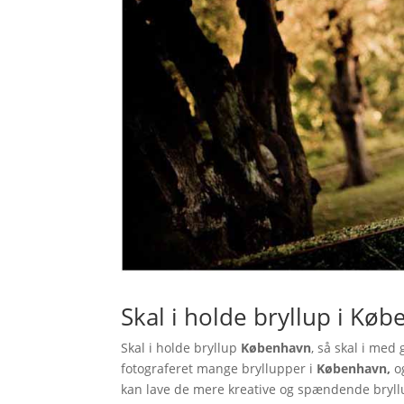
Skal i holde bryllup i Køb
Skal i holde bryllup
København
, så skal i med
fotograferet mange bryllupper i
København,
o
kan lave de mere kreative og spændende bryll