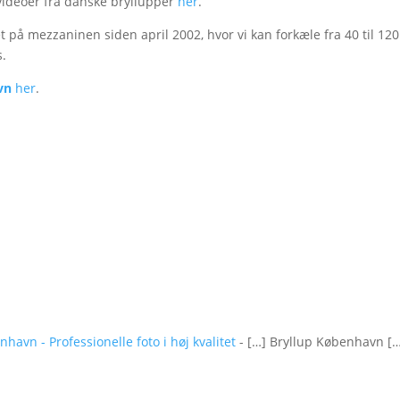
svideoer fra danske bryllupper
her
.
t på mezzaninen siden april 2002, hvor vi kan forkæle fra 40 til 120
s.
vn
her
.
havn - Professionelle foto i høj kvalitet
- […] Bryllup København [