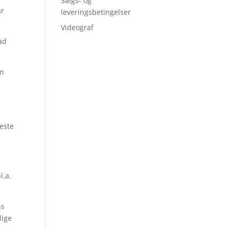
Salgs- og
ar
leveringsbetingelser
Videograf
ad
en
keste
l.a.
ns
lige