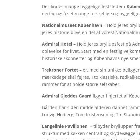
Der findes mange hyggelige feststeder i
Købe
derfor også set mange forskellige og hyggelige
Nationalmuseet København
– Hold jeres bryl
jeres historie blive en del af vores! Nationalm
Admiral Hotel
– Hold jeres bryllupsfest på Adm
oplevelse for livet. Start med en festlig velko
historiske skonnerter og Københavns nye smørh
Trekroner Fortet
– er, med sin unikke beligge
mærkedage skal fejres. I to klassiske, rødkalk
rammer for at holde større selskaber.
Admiral Gjeddes Gaard
ligger i hjertet af Kø
Gården har siden middelalderen dannet ramme f
Ludvig Holberg, Tom Kristensen og Th. Staunin
Langelinie Pavillonen
– tilbyder bryllupper fr
struktur med køkken centralt og skydevægge i m