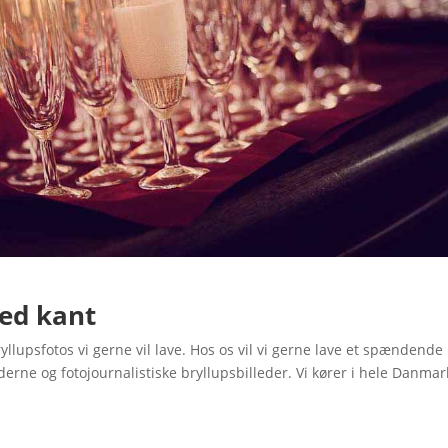
med kant
llupsfotos vi gerne vil lave. Hos os vil vi gerne lave et spændende
erne og fotojournalistiske bryllupsbilleder. Vi kører i hele Danmar