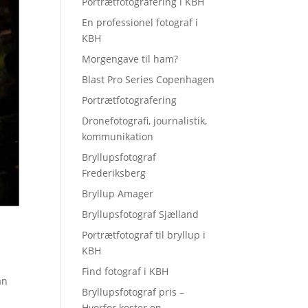
Portrætfotografering i KBH
En professionel fotograf i
KBH
Morgengave til ham?
Blast Pro Series Copenhagen
Portrætfotografering
Dronefotografi, journalistik,
kommunikation
Bryllupsfotograf
Frederiksberg
Bryllup Amager
Bryllupsfotograf Sjælland
Portrætfotograf til bryllup i
KBH
Find fotograf i KBH
an
Bryllupsfotograf pris –
Hvorfor koster en