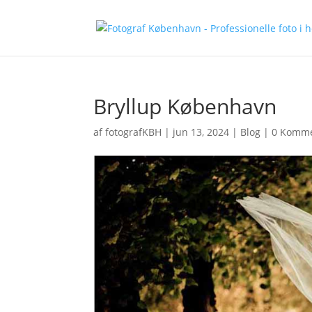
Bryllup København
af
fotografKBH
|
jun 13, 2024
|
Blog
|
0 Komme