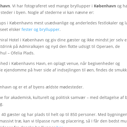
nhavn
. Vi har fotograferet ved mange bryllupper i
København
og h
 steder i byen. Nogle af stederne vi kan nævne er:
lups i Københavns mest usædvanlige og anderledes festlokaler og l
useet elsker
fester og bryllupper
.
iral Hotel i København og giv dine gæster og ikke mindst jer selv 
mstdrink på Admiralkajen og nyd den flotte udsigt til Operaen, de
ul – Ofelia Plads.
nhed i Københavns Havn, en oplagt venue, når begivenheder og
ede ejendomme på hver side af indsejlingen til øen, findes de smuk
benhavn og er et af byens ældste mødesteder.
or akademisk, kulturelt og politisk samvær – med deltagelse af b
g.
a 40 gæster og har plads til helt op til 850 personer. Med bygninge
assivt træ, kan vi tilpasse rum og placering, så I får den bedst mu