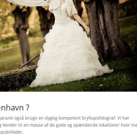
enhavn ?
 garanti også bruge en dygtig kompetent bryllupsfotograf. Vi har
g kender til en masse af de gode og spændende lokationer hvor m
upsbilleder.