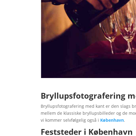
Bryllupsfotografering 
Bryllupsfotografering med kant er den slags bry
mellem de klassiske bryllupsbilleder og de mod
vi kommer selvfølgelig også i
København
.
Feststeder i København