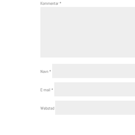
Kommentar
*
Navn
*
E-mail
*
Websted