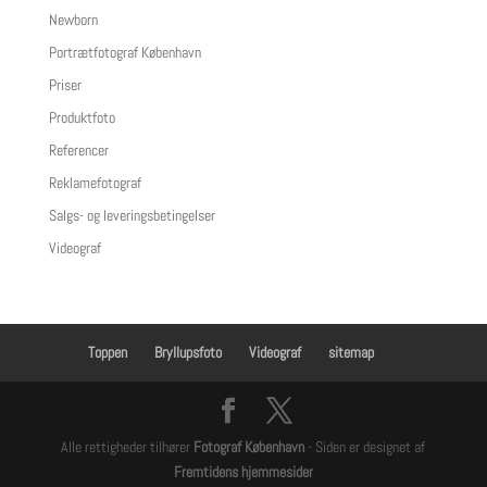
Newborn
Portrætfotograf København
Priser
Produktfoto
Referencer
Reklamefotograf
Salgs- og leveringsbetingelser
Videograf
Toppen
Bryllupsfoto
Videograf
sitemap
Alle rettigheder tilhører
Fotograf København
- Siden er designet af
Fremtidens hjemmesider