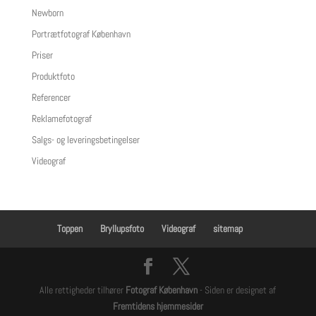
Newborn
Portrætfotograf København
Priser
Produktfoto
Referencer
Reklamefotograf
Salgs- og leveringsbetingelser
Videograf
Toppen
Bryllupsfoto
Videograf
sitemap
Alle rettigheder tilhører
Fotograf København
- Siden er designet af
Fremtidens hjemmesider