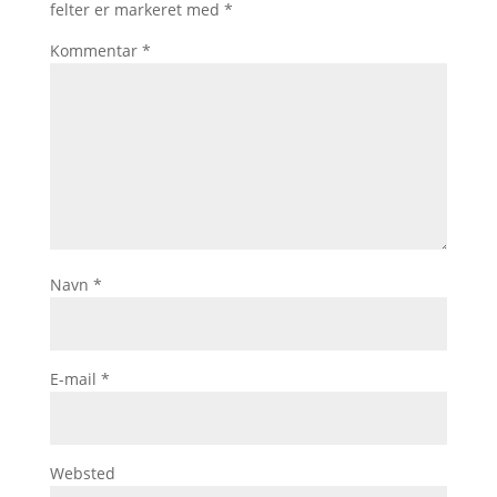
felter er markeret med
*
Kommentar
*
Navn
*
E-mail
*
Websted