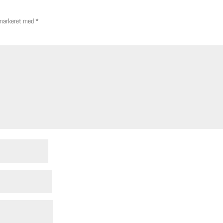
 markeret med
*