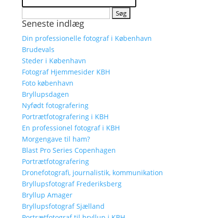
Søg
Seneste indlæg
efter:
Din professionelle fotograf i København
Brudevals
Steder i København
Fotograf Hjemmesider KBH
Foto københavn
Bryllupsdagen
Nyfødt fotografering
Portrætfotografering i KBH
En professionel fotograf i KBH
Morgengave til ham?
Blast Pro Series Copenhagen
Portrætfotografering
Dronefotografi, journalistik, kommunikation
Bryllupsfotograf Frederiksberg
Bryllup Amager
Bryllupsfotograf Sjælland
Portrætfotograf til bryllup i KBH