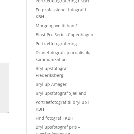
Portrætfotografering i KBH
En professionel fotograf i
KBH
Morgengave til ham?
Blast Pro Series Copenhagen
Portrætfotografering
Dronefotografi, journalistik,
kommunikation
Bryllupsfotograf
Frederiksberg
Bryllup Amager
Bryllupsfotograf Sjælland
Portrætfotograf til bryllup i
KBH
Find fotograf i KBH
Bryllupsfotograf pris –
Hvorfor koster en