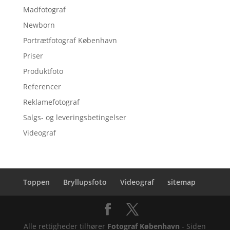
Madfotograf
Newborn
Portrætfotograf København
Priser
Produktfoto
Referencer
Reklamefotograf
Salgs- og leveringsbetingelser
Videograf
Toppen
Bryllupsfoto
Videograf
sitemap
Alle rettigheder tilhører
Fotograf København
- Siden