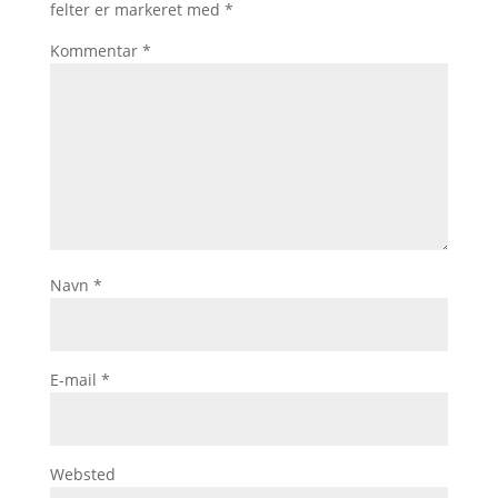
felter er markeret med
*
Kommentar
*
Navn
*
E-mail
*
Websted