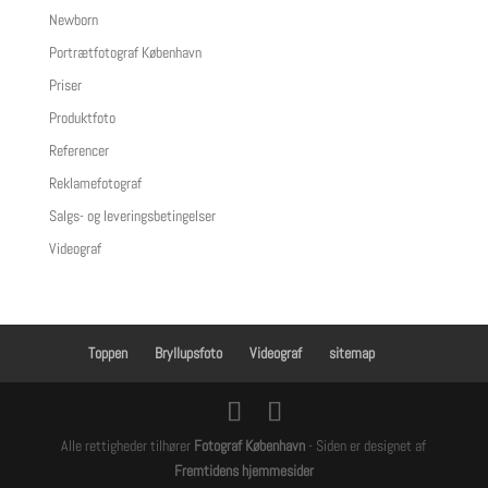
Newborn
Portrætfotograf København
Priser
Produktfoto
Referencer
Reklamefotograf
Salgs- og leveringsbetingelser
Videograf
Toppen
Bryllupsfoto
Videograf
sitemap
Alle rettigheder tilhører
Fotograf København
- Siden er designet af
Fremtidens hjemmesider