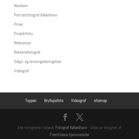
Newborn
Portrætfotograf København
Priser
Produktfoto
Referencer
Reklamefotograf
Salgs- og leveringsbetingelser
Videograf
Toppen
Bryllupsfoto
Videograf
sitemap
Alle rettigheder tilhører
Fotograf København
- Siden er designet af
Fremtidens hjemmesider