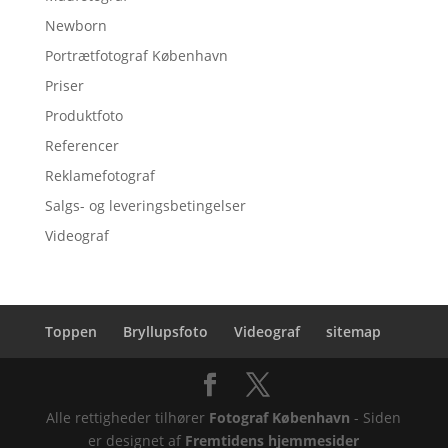
Newborn
Portrætfotograf København
Priser
Produktfoto
Referencer
Reklamefotograf
Salgs- og leveringsbetingelser
Videograf
Toppen
Bryllupsfoto
Videograf
sitemap
Alle rettigheder tilhører
Fotograf København
- Siden
er designet af
Fremtidens hjemmesider