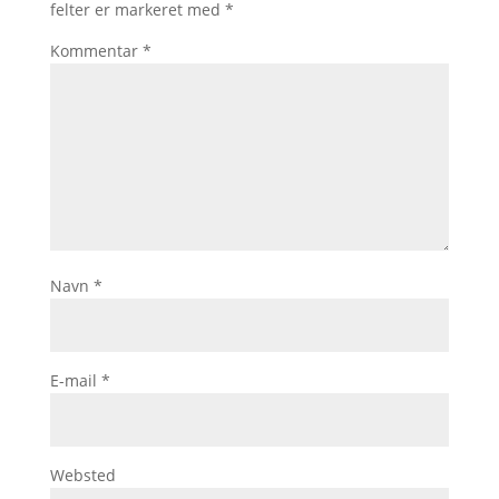
felter er markeret med
*
Kommentar
*
Navn
*
E-mail
*
Websted