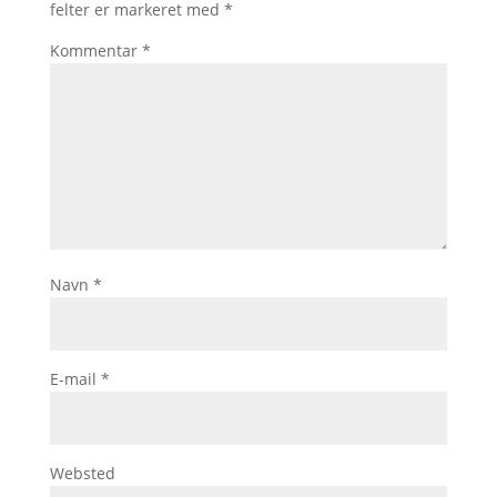
felter er markeret med
*
Kommentar
*
Navn
*
E-mail
*
Websted