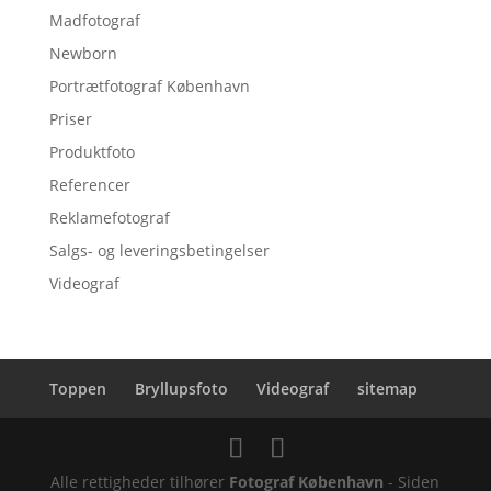
Madfotograf
Newborn
Portrætfotograf København
Priser
Produktfoto
Referencer
Reklamefotograf
Salgs- og leveringsbetingelser
Videograf
Toppen
Bryllupsfoto
Videograf
sitemap
Alle rettigheder tilhører
Fotograf København
- Siden