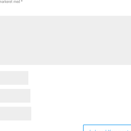
 markeret med
*