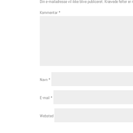
Din e-mailadresse vil ikke blive publiceret.
Krævede felter er
Kommentar
*
Navn
*
E-mail
*
Websted