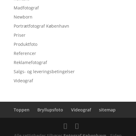
Madfotograf
Newborn
Portrætfotograf København
Priser
Produktfoto
Referencer
Reklamefotograf
Salgs- og leveringsbetingelser
Videograf
Toppen
Bryllupsfoto
Videograf
sitemap
Alle rettigheder tilhører
Fotograf København
- Siden