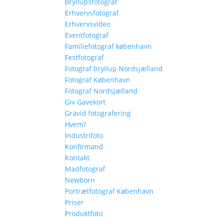
Bryllupsfotograf
Erhvervsfotograf
Erhvervsvideo
Eventfotograf
Familiefotograf københavn
Festfotograf
Fotograf bryllup Nordsjælland
Fotograf København
Fotograf Nordsjælland
Giv Gavekort
Gravid fotografering
Hvem?
Industrifoto
Konfirmand
Kontakt
Madfotograf
Newborn
Portrætfotograf København
Priser
Produktfoto