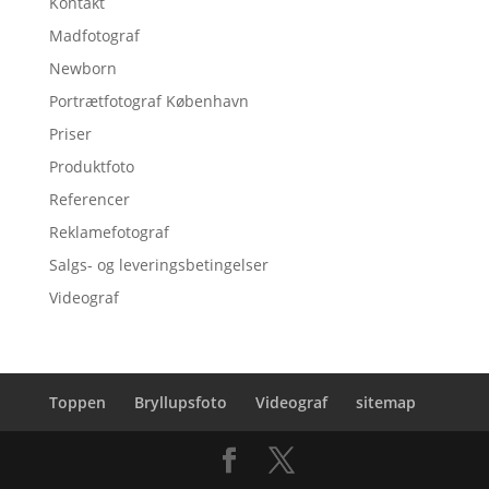
Kontakt
Madfotograf
Newborn
Portrætfotograf København
Priser
Produktfoto
Referencer
Reklamefotograf
Salgs- og leveringsbetingelser
Videograf
Toppen
Bryllupsfoto
Videograf
sitemap