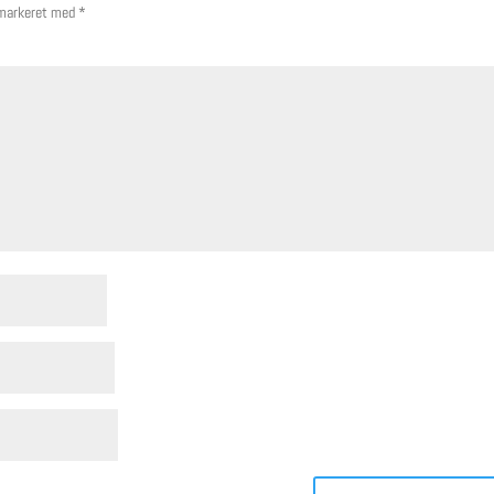
 markeret med
*