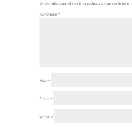
Din e-mailadresse vil ikke blive publiceret.
Krævede felter er
Kommentar
*
Navn
*
E-mail
*
Websted