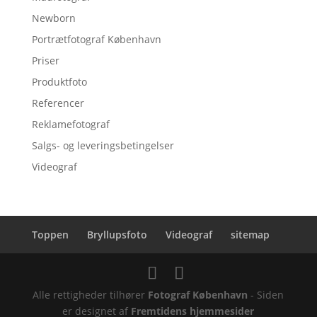
Newborn
Portrætfotograf København
Priser
Produktfoto
Referencer
Reklamefotograf
Salgs- og leveringsbetingelser
Videograf
Toppen
Bryllupsfoto
Videograf
sitemap
Alle rettigheder tilhører
Fotograf København
- Siden
er designet af
Fremtidens hjemmesider