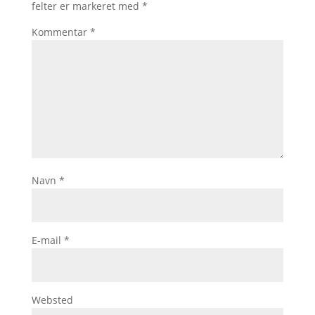
felter er markeret med
*
Kommentar
*
Navn
*
E-mail
*
Websted