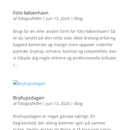
Foto københavn
af
fotografKBH
|
jun 13, 2024
|
Blog
Brug for en eller anden form for foto København? Så
er du landet på den rette side. Med årelang erfaring
bagved kameraet og mange store opgaver indenfor
portræt, bryllup, erhverv, fashion og reklamefoto, kan
vi tilbyde dig nogle stilrene og professionelle billeder
i...
Bryllupsdagen
af
fotografKBH
|
jun 13, 2024
|
Blog
Bryllupsdagen er noget ganske særligt. En
begivenhed, der aldrig kommer igen på samme
måde. Derfor ønsker de fleste at få foreviget netop