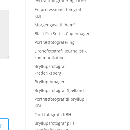
Portrætfotografering i KBH
En professionel fotograf i
KBH
Morgengave til ham?
Blast Pro Series Copenhagen
Portrætfotografering
Dronefotografi, journalistik,
kommunikation
Bryllupsfotograf
Frederiksberg
Bryllup Amager
Bryllupsfotograf Sjælland
Portrætfotograf til bryllup i
KBH
Find fotograf i KBH
Bryllupsfotograf pris –
Hvorfor koster en