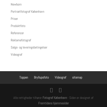
Newborn
Portrætfotograf København
Priser
Produktfoto
Referencer
Reklamefotograf
Salgs- og leveringsbetingelser
Videograf
Toppen
Bryllupsfoto
Videograf
sitemap
Alle rettigheder tilhører
Fotograf København
- Siden er designet af
Fremtidens hjemmesider