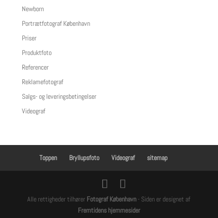
Newborn
Portrætfotograf København
Priser
Produktfoto
Referencer
Reklamefotograf
Salgs- og leveringsbetingelser
Videograf
Toppen
Bryllupsfoto
Videograf
sitemap
Alle rettigheder tilhører
Fotograf København
- Siden er designet af
Fremtidens hjemmesider